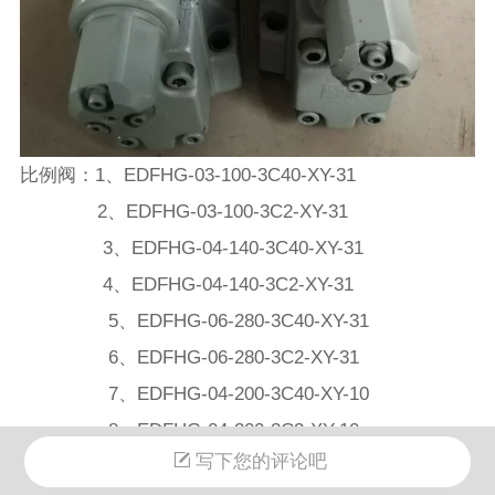
比例阀：1、EDFHG-03-100-3C40-XY-31
2、
EDFHG-03-100-3C2-XY-31
3、
EDFHG-04-140-3C40-XY-31
4、
EDFHG-04-140-3C2-XY-31
5、
EDFHG-06-280-3C40-XY-31
6、EDFHG-06-280-3C2-XY-31
7、EDFHG-04-200-3C40-XY-10
8、EDFHG-04-200-3C2-XY-10
写下您的评论吧
9、EDFHG-06-400-3C40-XY-10